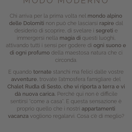
MODO MODERNO
Chi arriva per la prima volta nel
mondo alpino
delle Dolomiti
non può che lasciarsi
rapire
dal
desiderio di scoprire, di svelare i
segreti
e
immergersi nella
magia di
questi luoghi,
attivando tutti i sensi per godere di
ogni suono e
di ogni profumo
della maestosa natura che ci
circonda.
E quando
tornate
stanchi ma felici dalle vostre
avventure
, trovate l’atmosfera famigliare del
Chalet Rudla di Sesto, che vi riporta a terra e vi
dà nuova carica.
Perché qui non è difficile
sentirsi
“come a casa”
. E questa sensazione è
proprio quello che i nostri
appartamenti
vacanza
vogliono regalarvi. Cosa c’è di meglio?